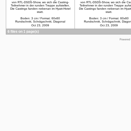
von RTL-DSDS-Show, wo sich die Casting-
von RTL-DSDS-Show, wo sich die Cas
Teilnehmer in der runden Treppe aufstellen.
Teilnehmer in der runden Treppe aufst
Die Castings fanden nebenan im Hyatt-Hotel
Die Castings fanden nebenan im Hyatt
statt.
statt.
Boden: 3 cm / Format: 60x60
Boden: 3 cm / Format: 60x60
Rundschnitt, Schrägschnitt, Diagonal
Rundschnitt, Schrägschnitt, Diago
Oct 23, 2009
Oct 23, 2009
6 files on 1 page(s)
Powered