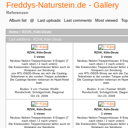
Freddys-Naturstein.de - Gallery
Referenzen
Album list
@
Last uploads
Last comments
Most viewed
Top
Home
>
RZVK, Köln-Deutz
Last additions - RZVK, Köln-Deutz
RZVK, Köln-Deutz
RZVK, Köln-Deutz
1 views
2 views
Neubau Neben-Treppenhäuser, 9 Etagen (7
Neubau Neben-Treppenhäuser, 9 Eta
nach oben / 2 nach unten)
nach oben / 2 nach unten)
Die Kreisrunden Treppenhäuser liefen auch im
Die Kreisrunden Treppenhäuser liefen 
Vorspann zur Sendung
Vorspann zur Sendung
von RTL-DSDS-Show, wo sich die Casting-
von RTL-DSDS-Show, wo sich die Cas
Teilnehmer in der runden Treppe aufstellen.
Teilnehmer in der runden Treppe aufst
Die Castings fanden nebenan im Hyatt-Hotel
Die Castings fanden nebenan im Hyatt
statt.
statt.
Boden: 3 cm / Format: 60x60
Boden: 3 cm / Format: 60x60
Rundschnitt, Schrägschnitt, Diagonal
Rundschnitt, Schrägschnitt, Diago
Oct 23, 2009
Oct 23, 2009
RZVK, Köln-Deutz
RZVK, Köln-Deutz
1 views
1 views
Neubau Neben-Treppenhäuser, 9 Etagen (7
Neubau Neben-Treppenhäuser, 9 Eta
nach oben / 2 nach unten)
nach oben / 2 nach unten)
Die Kreisrunden Treppenhäuser liefen auch im
Die Kreisrunden Treppenhäuser liefen 
Vorspann zur Sendung
Vorspann zur Sendung