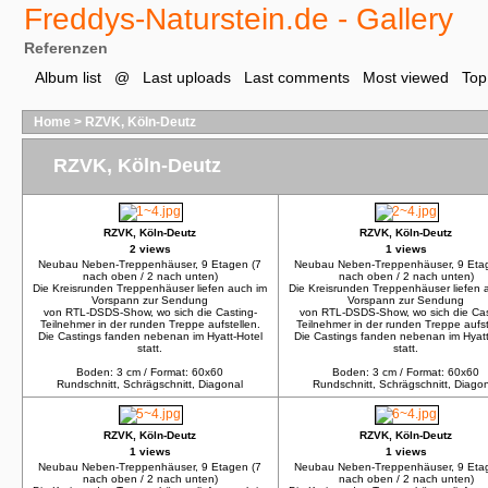
Freddys-Naturstein.de - Gallery
Referenzen
Album list
@
Last uploads
Last comments
Most viewed
Top
Home
>
RZVK, Köln-Deutz
RZVK, Köln-Deutz
RZVK, Köln-Deutz
RZVK, Köln-Deutz
2 views
1 views
Neubau Neben-Treppenhäuser, 9 Etagen (7
Neubau Neben-Treppenhäuser, 9 Eta
nach oben / 2 nach unten)
nach oben / 2 nach unten)
Die Kreisrunden Treppenhäuser liefen auch im
Die Kreisrunden Treppenhäuser liefen 
Vorspann zur Sendung
Vorspann zur Sendung
von RTL-DSDS-Show, wo sich die Casting-
von RTL-DSDS-Show, wo sich die Cas
Teilnehmer in der runden Treppe aufstellen.
Teilnehmer in der runden Treppe aufst
Die Castings fanden nebenan im Hyatt-Hotel
Die Castings fanden nebenan im Hyatt
statt.
statt.
Boden: 3 cm / Format: 60x60
Boden: 3 cm / Format: 60x60
Rundschnitt, Schrägschnitt, Diagonal
Rundschnitt, Schrägschnitt, Diago
RZVK, Köln-Deutz
RZVK, Köln-Deutz
1 views
1 views
Neubau Neben-Treppenhäuser, 9 Etagen (7
Neubau Neben-Treppenhäuser, 9 Eta
nach oben / 2 nach unten)
nach oben / 2 nach unten)