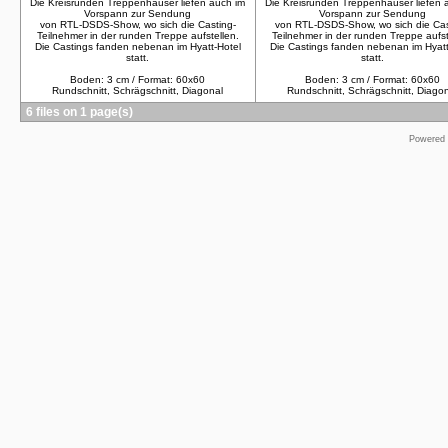
Die Kreisrunden Treppenhäuser liefen auch im
Die Kreisrunden Treppenhäuser liefen 
Vorspann zur Sendung
Vorspann zur Sendung
von RTL-DSDS-Show, wo sich die Casting-
von RTL-DSDS-Show, wo sich die Cas
Teilnehmer in der runden Treppe aufstellen.
Teilnehmer in der runden Treppe aufst
Die Castings fanden nebenan im Hyatt-Hotel
Die Castings fanden nebenan im Hyatt
statt.
statt.
Boden: 3 cm / Format: 60x60
Boden: 3 cm / Format: 60x60
Rundschnitt, Schrägschnitt, Diagonal
Rundschnitt, Schrägschnitt, Diago
6 files on 1 page(s)
Powered