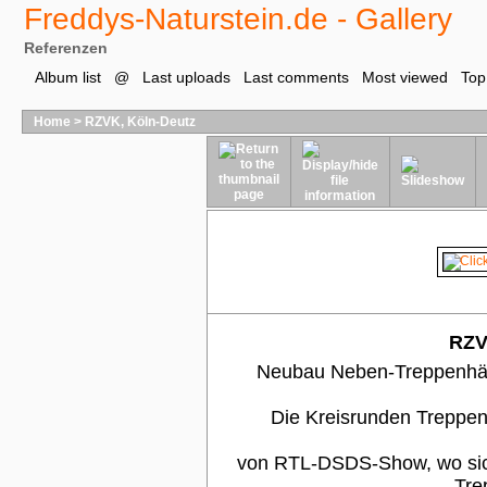
Freddys-Naturstein.de - Gallery
Referenzen
Album list
@
Last uploads
Last comments
Most viewed
Top
Home
>
RZVK, Köln-Deutz
RZV
Neubau Neben-Treppenhäus
Die Kreisrunden Treppen
von RTL-DSDS-Show, wo sich
Tre